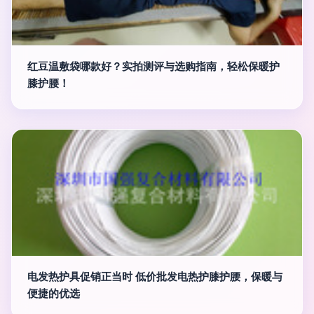
红豆温敷袋哪款好？实拍测评与选购指南，轻松保暖护
膝护腰！
电发热护具促销正当时 低价批发电热护膝护腰，保暖与
便捷的优选